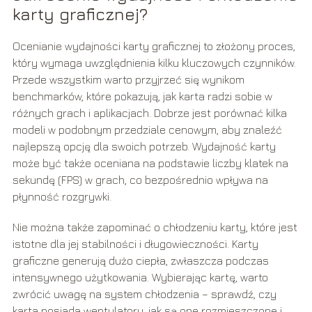
karty graficznej?
Ocenianie wydajności karty graficznej to złożony proces,
który wymaga uwzględnienia kilku kluczowych czynników.
Przede wszystkim warto przyjrzeć się wynikom
benchmarków, które pokazują, jak karta radzi sobie w
różnych grach i aplikacjach. Dobrze jest porównać kilka
modeli w podobnym przedziale cenowym, aby znaleźć
najlepszą opcję dla swoich potrzeb. Wydajność karty
może być także oceniana na podstawie liczby klatek na
sekundę (FPS) w grach, co bezpośrednio wpływa na
płynność rozgrywki.
Nie można także zapominać o chłodzeniu karty, które jest
istotne dla jej stabilności i długowieczności. Karty
graficzne generują dużo ciepła, zwłaszcza podczas
intensywnego użytkowania. Wybierając kartę, warto
zwrócić uwagę na system chłodzenia – sprawdź, czy
karta posiada wentylatory, jak są one rozmieszczone i