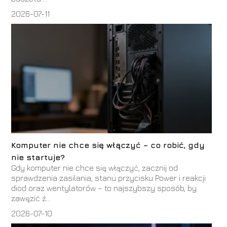
2026-07-11
Komputer nie chce się włączyć – co robić, gdy
nie startuje?
Gdy komputer nie chce się włączyć, zacznij od
sprawdzenia zasilania, stanu przycisku Power i reakcji
diod oraz wentylatorów – to najszybszy sposób, by
zawęzić ź...
2026-07-10