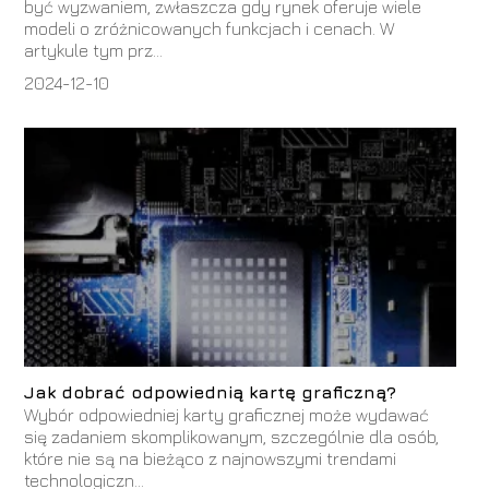
być wyzwaniem, zwłaszcza gdy rynek oferuje wiele
modeli o zróżnicowanych funkcjach i cenach. W
artykule tym prz...
2024-12-10
Jak dobrać odpowiednią kartę graficzną?
Wybór odpowiedniej karty graficznej może wydawać
się zadaniem skomplikowanym, szczególnie dla osób,
które nie są na bieżąco z najnowszymi trendami
technologiczn...