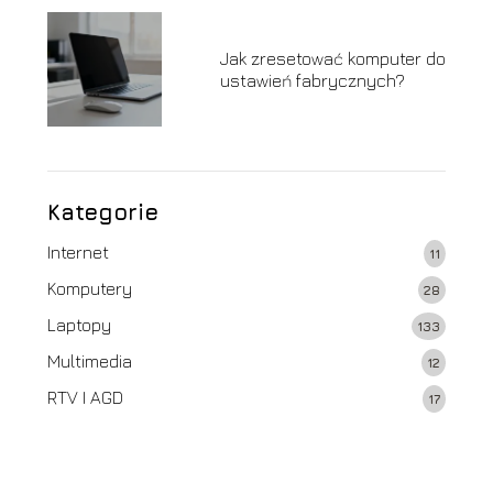
Jak zresetować komputer do
ustawień fabrycznych?
Kategorie
Internet
11
Komputery
28
Laptopy
133
Multimedia
12
RTV I AGD
17