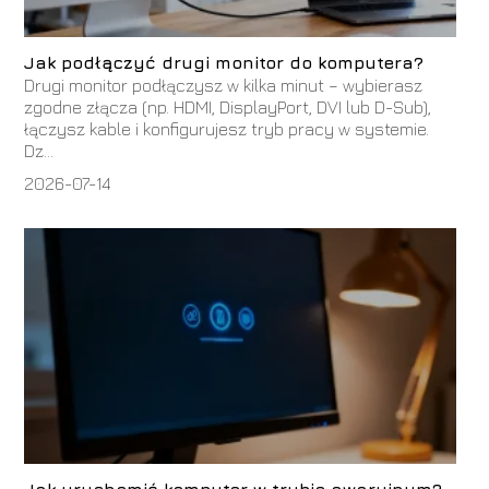
Jak podłączyć drugi monitor do komputera?
Drugi monitor podłączysz w kilka minut – wybierasz
zgodne złącza (np. HDMI, DisplayPort, DVI lub D-Sub),
łączysz kable i konfigurujesz tryb pracy w systemie.
Dz...
2026-07-14
Jak uruchomić komputer w trybie awaryjnym?