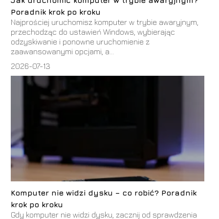
Poradnik krok po kroku
Najprościej uruchomisz komputer w trybie awaryjnym,
przechodząc do ustawień Windows, wybierając
odzyskiwanie i ponowne uruchomienie z
zaawansowanymi opcjami, a...
2026-07-13
Komputer nie widzi dysku – co robić? Poradnik
krok po kroku
Gdy komputer nie widzi dysku, zacznij od sprawdzenia