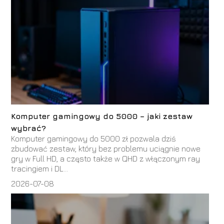
Komputer gamingowy do 5000 – jaki zestaw
wybrać?
Komputer gamingowy do 5000 zł pozwala dziś
zbudować zestaw, który bez problemu uciągnie nowe
gry w Full HD, a często także w QHD z włączonym ray
tracingiem i DL...
2026-07-08