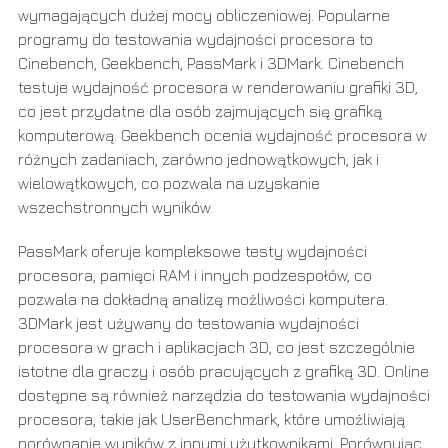
wymagających dużej mocy obliczeniowej. Popularne
programy do testowania wydajności procesora to
Cinebench, Geekbench, PassMark i 3DMark. Cinebench
testuje wydajność procesora w renderowaniu grafiki 3D,
co jest przydatne dla osób zajmujących się grafiką
komputerową. Geekbench ocenia wydajność procesora w
różnych zadaniach, zarówno jednowątkowych, jak i
wielowątkowych, co pozwala na uzyskanie
wszechstronnych wyników.
PassMark oferuje kompleksowe testy wydajności
procesora, pamięci RAM i innych podzespołów, co
pozwala na dokładną analizę możliwości komputera.
3DMark jest używany do testowania wydajności
procesora w grach i aplikacjach 3D, co jest szczególnie
istotne dla graczy i osób pracujących z grafiką 3D. Online
dostępne są również narzędzia do testowania wydajności
procesora, takie jak UserBenchmark, które umożliwiają
porównanie wyników z innymi użytkownikami. Porównując