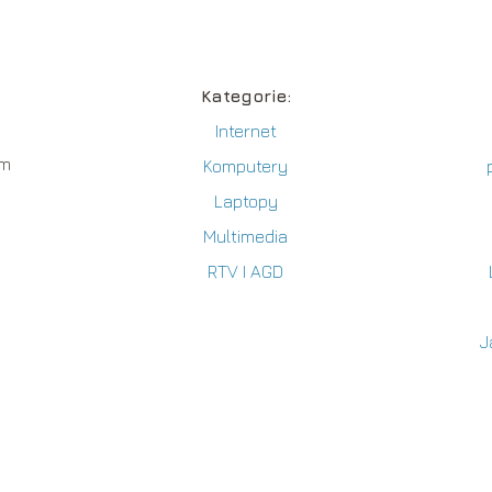
Kategorie:
Internet
ym
Komputery
Laptopy
Multimedia
RTV I AGD
J