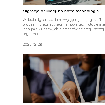
Migracja aplikacji na nowe technologie
W dobie dynamicznie rozwijającego się rynku IT,
proces migracji aplikacji na nowe technologie sta
jednym z kluczowych elementów strategii każdej
organizac...
2025-12-28