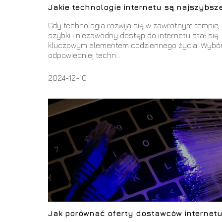
Jakie technologie internetu są najszybsz
Gdy technologia rozwija się w zawrotnym tempie,
szybki i niezawodny dostęp do internetu stał się
kluczowym elementem codziennego życia. Wybó
odpowiedniej techn...
2024-12-10
Jak porównać oferty dostawców internet