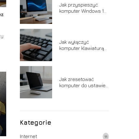
Jak przyspieszyć
komputer Windows 10
ez
– sprawdzone
sposoby
ty
Jak wyłączyć
komputer klawiaturą?
Sprawdzone sposoby
Jak zresetować
komputer do ustawień
fabrycznych?
Kategorie
Internet
11