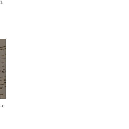
ez
ia