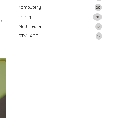
Komputery
28
Laptopy
133
ie
Multimedia
ć
12
RTV I AGD
17