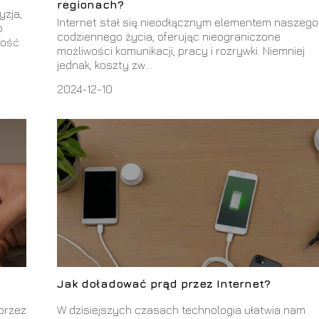
regionach?
yzja,
Internet stał się nieodłącznym elementem naszego
o
codziennego życia, oferując nieograniczone
zość
możliwości komunikacji, pracy i rozrywki. Niemniej
jednak, koszty zw...
2024-12-10
Jak doładować prąd przez Internet?
przez
W dzisiejszych czasach technologia ułatwia nam