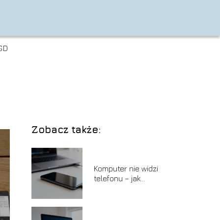
GD
Zobacz także:
Komputer nie widzi
telefonu – jak
naprawić ten
problem?