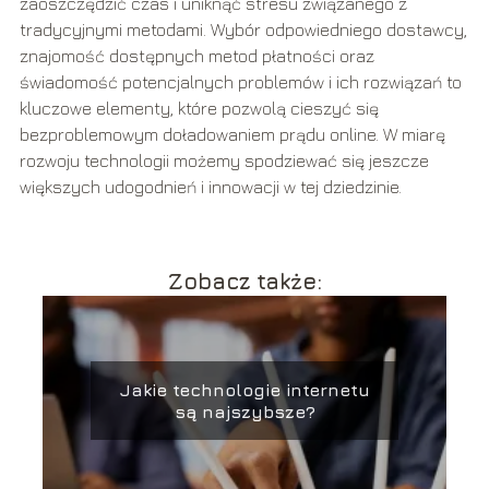
zaoszczędzić czas i uniknąć stresu związanego z
tradycyjnymi metodami. Wybór odpowiedniego dostawcy,
znajomość dostępnych metod płatności oraz
świadomość potencjalnych problemów i ich rozwiązań to
kluczowe elementy, które pozwolą cieszyć się
bezproblemowym doładowaniem prądu online. W miarę
rozwoju technologii możemy spodziewać się jeszcze
większych udogodnień i innowacji w tej dziedzinie.
Zobacz także:
Jakie technologie internetu
są najszybsze?