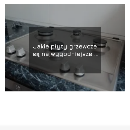
Jakie płyty grzewcze
są najwygodniejsze –
porównanie płyt
indukcyjnych,
ceramicznych i
gazowych