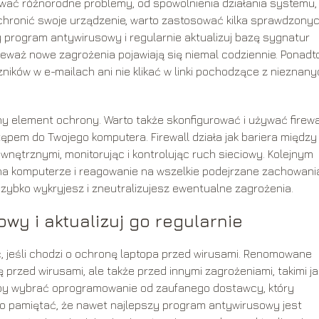
ać różnorodne problemy, od spowolnienia działania systemu,
chronić swoje urządzenie, warto zastosować kilka sprawdzony
 program antywirusowy i regularnie aktualizuj bazę sygnatur
ieważ nowe zagrożenia pojawiają się niemal codziennie. Ponadto
ników w e-mailach ani nie klikać w linki pochodzące z nieznan
y element ochrony. Warto także skonfigurować i używać firewa
pem do Twojego komputera. Firewall działa jak bariera między
nętrznymi, monitorując i kontrolując ruch sieciowy. Kolejnym
a komputerze i reagowanie na wszelkie podejrzane zachowani
szybko wykryjesz i zneutralizujesz ewentualne zagrożenia.
wy i aktualizuj go regularnie
 jeśli chodzi o ochronę laptopa przed wirusami. Renomowane
przed wirusami, ale także przed innymi zagrożeniami, takimi ja
by wybrać oprogramowanie od zaufanego dostawcy, który
to pamiętać, że nawet najlepszy program antywirusowy jest