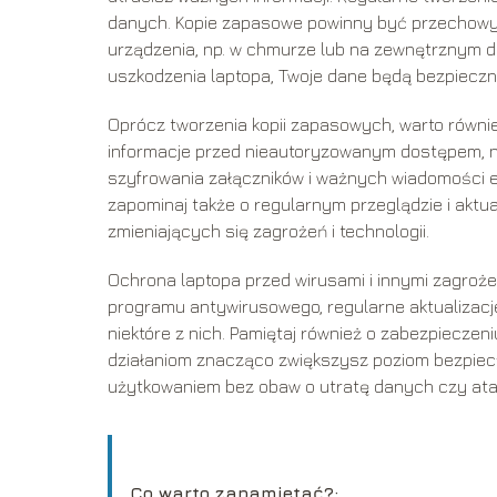
danych. Kopie zapasowe powinny być przechowyw
urządzenia, np. w chmurze lub na zewnętrznym d
uszkodzenia laptopa, Twoje dane będą bezpieczne
Oprócz tworzenia kopii zapasowych, warto równi
informacje przed nieautoryzowanym dostępem, na
szyfrowania załączników i ważnych wiadomości 
zapominaj także o regularnym przeglądzie i aktua
zmieniających się zagrożeń i technologii.
Ochrona laptopa przed wirusami i innymi zagroż
programu antywirusowego, regularne aktualizacje,
niektóre z nich. Pamiętaj również o zabezpieczen
działaniom znacząco zwiększysz poziom bezpiecz
użytkowaniem bez obaw o utratę danych czy ata
Co warto zapamietać?: