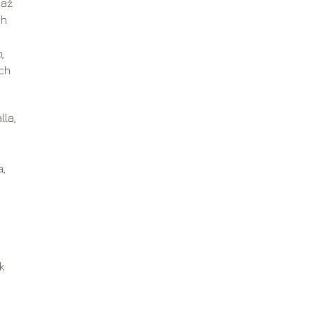
 aż
ch
,
ych
lla,
a,
k