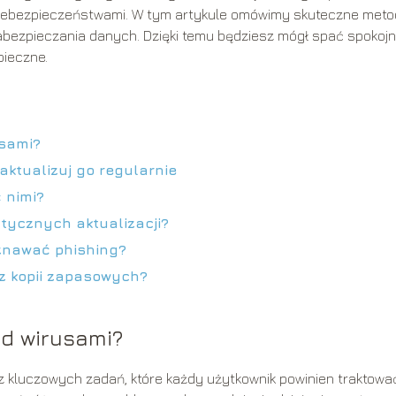
niebezpieczeństwami. W tym artykule omówimy skuteczne met
bezpieczania danych. Dzięki temu będziesz mógł spać spokojni
pieczne.
usami?
aktualizuj go regularnie
 nimi?
tycznych aktualizacji?
oznawać phishing?
z kopii zapasowych?
ed wirusami?
z kluczowych zadań, które każdy użytkownik powinien traktowa