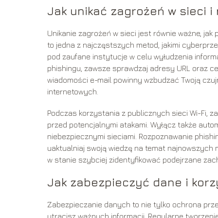
Jak unikać zagrożeń w sieci 
Unikanie zagrożeń w sieci jest równie ważne, jak
to jedna z najczęstszych metod, jakimi cyberpr
pod zaufane instytucje w celu wyłudzenia informa
phishingu, zawsze sprawdzaj adresy URL oraz cer
wiadomości e-mail powinny wzbudzać Twoją czujnoś
internetowych.
Podczas korzystania z publicznych sieci Wi-Fi, za
przed potencjalnymi atakami. Wyłącz także autom
niebezpiecznymi sieciami. Rozpoznawanie phishi
uaktualniaj swoją wiedzę na temat najnowszych
w stanie szybciej zidentyfikować podejrzane zac
Jak zabezpieczyć dane i korz
Zabezpieczanie danych to nie tylko ochrona przed
utracisz ważnych informacji. Regularne tworzeni