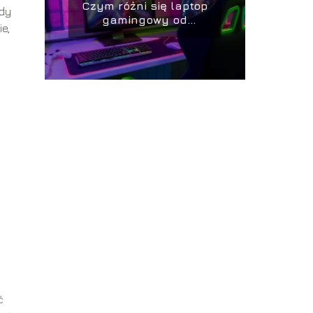
Czym różni się laptop
ody
gamingowy od
e,
zwykłego?
ć