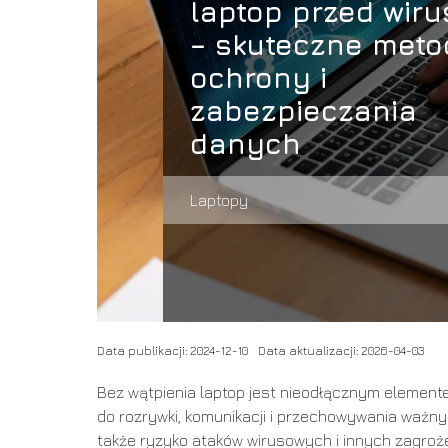
laptop przed wir
– skuteczne meto
ochrony i
zabezpieczania
danych
Laptopy
Data publikacji: 2024-12-10
Data aktualizacji: 2026-04-03
Bez wątpienia laptop jest nieodłącznym elemente
do rozrywki, komunikacji i przechowywania ważn
także ryzyko ataków wirusowych i innych zagroż