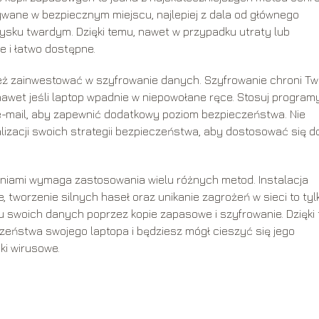
ane w bezpiecznym miejscu, najlepiej z dala od głównego
ysku twardym. Dzięki temu, nawet w przypadku utraty lub
 i łatwo dostępne.
eż zainwestować w szyfrowanie danych. Szyfrowanie chroni Tw
wet jeśli laptop wpadnie w niepowołane ręce. Stosuj program
e-mail, aby zapewnić dodatkowy poziom bezpieczeństwa. Nie
lizacji swoich strategii bezpieczeństwa, aby dostosować się d
eniami wymaga zastosowania wielu różnych metod. Instalacja
 tworzenie silnych haseł oraz unikanie zagrożeń w sieci to tyl
iu swoich danych poprzez kopie zapasowe i szyfrowanie. Dzięki
eństwa swojego laptopa i będziesz mógł cieszyć się jego
ki wirusowe.