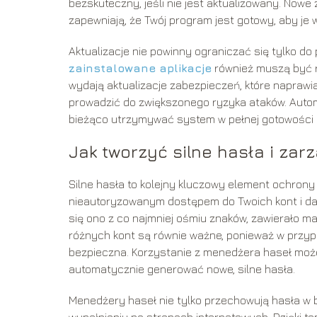
bezskuteczny, jeśli nie jest aktualizowany. Nowe 
zapewniają, że Twój program jest gotowy, aby je 
Aktualizacje nie powinny ograniczać się tylko d
zainstalowane aplikacje
również muszą być r
wydają aktualizacje zabezpieczeń, które naprawia
prowadzić do zwiększonego ryzyka ataków. Autom
bieżąco utrzymywać system w pełnej gotowości 
Jak tworzyć silne hasła i zar
Silne hasła to kolejny kluczowy element ochrony 
nieautoryzowanym dostępem do Twoich kont i dany
się ono z co najmniej ośmiu znaków, zawierało małe
różnych kont są równie ważne, ponieważ w przyp
bezpieczna. Korzystanie z menedżera haseł może
automatycznie generować nowe, silne hasła.
Menedżery haseł nie tylko przechowują hasła w
wypełnianiu na stronach internetowych. Dzięki t