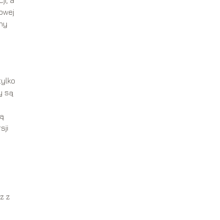
owej
any
tylko
y są
są
sji
z z