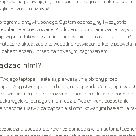
zagrożenia pojawiają się nieustannie, a regularne aktualizacje
wykryć i zneutralizować.
o programu antywirusowego. System operacyjny i wszystkie
egularnie aktualizowane. Producenci oprogramowania często
ją wykryte luki w systemie. Ignorowanie tych aktualizacji może
atyczne aktualizacje to wygodne rozwiązanie, które pozwala 
i zabezpieczeniu przed najnowszymi zagrożeniami.
ządzać nimi?
Twojego laptopa. Hasła są pierwszą linią obrony przed
ch. Aby stworzyć silne hasło, należy zadbać o to, by składał
 i wielkie litery, cyfry oraz znaki specjalne. Unikalne hasła dla
adku wycieku jednego z nich reszta Twoich kont pozostanie
 znacznie ułatwić zarządzanie skomplikowanymi hasłami, a ta
 bezpieczny sposób, ale również pomagają w ich automatyczn
emu nie musisz pamiętać wszystkich skomplikowanych kombinacj