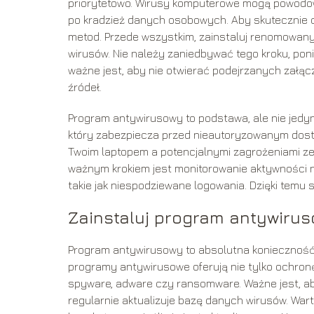
priorytetowo. Wirusy komputerowe mogą powodow
po kradzież danych osobowych. Aby skutecznie 
metod. Przede wszystkim, zainstaluj renomowany
wirusów. Nie należy zaniedbywać tego kroku, pon
ważne jest, aby nie otwierać podejrzanych załącz
źródeł.
Program antywirusowy to podstawa, ale nie jedyn
który zabezpiecza przed nieautoryzowanym dostę
Twoim laptopem a potencjalnymi zagrożeniami zew
ważnym krokiem jest monitorowanie aktywności n
takie jak niespodziewane logowania. Dzięki temu 
Zainstaluj program antywiruso
Program antywirusowy to absolutna konieczność,
programy antywirusowe oferują nie tylko ochronę 
spyware, adware czy ransomware. Ważne jest, a
regularnie aktualizuje bazę danych wirusów. War