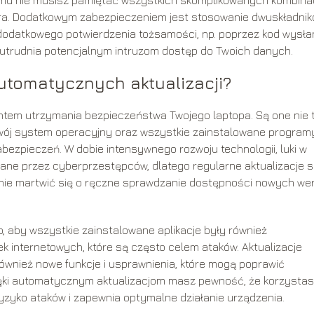
ra. Dodatkowym zabezpieczeniem jest stosowanie dwuskładnik
 dodatkowego potwierdzenia tożsamości, np. poprzez kod wysł
 utrudnia potencjalnym intruzom dostęp do Twoich danych.
utomatycznych aktualizacji?
tem utrzymania bezpieczeństwa Twojego laptopa. Są one nie 
Twój system operacyjny oraz wszystkie zainstalowane program
ezpieczeń. W dobie intensywnego rozwoju technologii, luki w
e przez cyberprzestępców, dlatego regularne aktualizacje 
 nie martwić się o ręczne sprawdzanie dostępności nowych wer
, aby wszystkie zainstalowane aplikacje były również
k internetowych, które są często celem ataków. Aktualizacje
również nowe funkcje i usprawnienia, które mogą poprawić
ięki automatycznym aktualizacjom masz pewność, że korzystas
yzyko ataków i zapewnia optymalne działanie urządzenia.