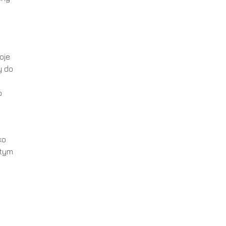
oje
y do
o
ko
 tym