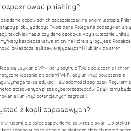
i rozpoznawać phishing?
 posiadanie odpowiednich zabezpieczeń na swoim laptopie. Phis
zestępcy próbują zdobyć Twoje dane. Polega na podszywaniu si
cji, takich jak hasła czy dane osobowe. Aby skutecznie unikać
tyfikaty bezpieczeństwa stron, na które się logujesz. Podejrz
ć, zwłaszcza jeśli zawierają załączniki lub linki do stron
leca się używanie VPN, który szyfruje Twoje połączenie i chroni
atyczne łączenie z sieciami Wi-Fi, aby uniknąć połączenia z
ngu wymaga także edukacji i świadomości zagrożeń. Regularnie
 metod stosowanych przez cyberprzestępców. Dzięki temu będz
howania i uniknąć potencjalnych zagrożeń.
ystać z kopii zapasowych?
 wirusami, ale także zapewnienie, że w razie awarii lub ataku n
e kopii zapasowych to jedna z najskuteczniejszych metod ochr