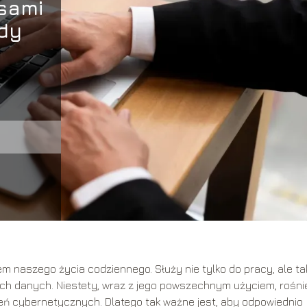
usami
dy
m naszego życia codziennego. Służy nie tylko do pracy, ale ta
ych danych. Niestety, wraz z jego powszechnym użyciem, rośni
eń cybernetycznych. Dlatego tak ważne jest, aby odpowiednio