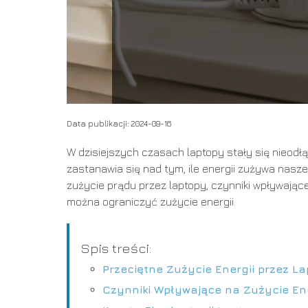
Data publikacji: 2024-09-16
W dzisiejszych czasach laptopy stały się nieodłą
zastanawia się nad tym, ile energii zużywa nas
zużycie prądu przez laptopy, czynniki wpływające
można ograniczyć zużycie energii.
Spis treści:
Przeciętne Zużycie Energii przez L
Czynniki Wpływające na Zużycie Ene