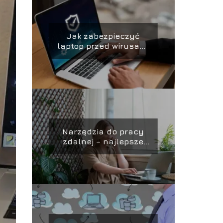
Jak zabezpieczyć
laptop przed wirusami
– skuteczne metody
ochrony i
zabezpieczania
danych
Narzędzia do pracy
zdalnej – najlepsze
aplikacje i platformy