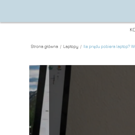
K
Strona główna
/
Laptopy
/
Ile prądu pobiera laptop? W