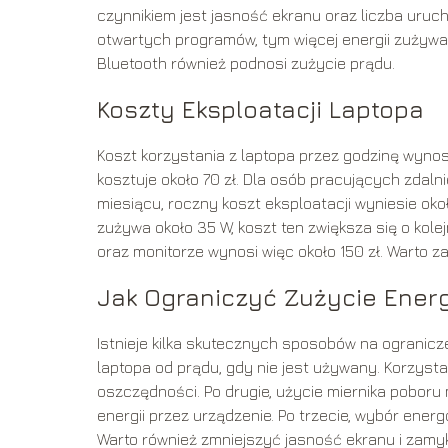
czynnikiem jest jasność ekranu oraz liczba uruch
otwartych programów, tym więcej energii zużywa l
Bluetooth również podnosi zużycie prądu.
Koszty Eksploatacji Laptopa
Koszt korzystania z laptopa przez godzinę wynos
kosztuje około 70 zł. Dla osób pracujących zdalnie
miesiącu, roczny koszt eksploatacji wyniesie okoł
zużywa około 35 W, koszt ten zwiększa się o kolej
oraz monitorze wynosi więc około 150 zł. Warto 
Jak Ograniczyć Zużycie Energ
Istnieje kilka skutecznych sposobów na ogranicze
laptopa od prądu, gdy nie jest używany. Korzyst
oszczędności. Po drugie, użycie miernika pobor
energii przez urządzenie. Po trzecie, wybór en
Warto również zmniejszyć jasność ekranu i zamyk