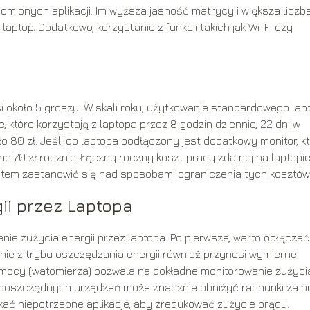
omionych aplikacji. Im wyższa jasność matrycy i większa liczb
aptop. Dodatkowo, korzystanie z funkcji takich jak Wi-Fi czy
i około 5 groszy. W skali roku, użytkowanie standardowego lap
, które korzystają z laptopa przez 8 godzin dziennie, 22 dni w
o 80 zł. Jeśli do laptopa podłączony jest dodatkowy monitor, k
ne 70 zł rocznie. Łączny roczny koszt pracy zdalnej na laptopi
zatem zastanowić się nad sposobami ograniczenia tych kosztów
ii przez Laptopa
nie zużycia energii przez laptopa. Po pierwsze, warto odłączać
anie z trybu oszczędzania energii również przynosi wymierne
u mocy (watomierza) pozwala na dokładne monitorowanie zużyci
ergooszczędnych urządzeń może znacznie obniżyć rachunki za p
ać niepotrzebne aplikacje, aby zredukować zużycie prądu.