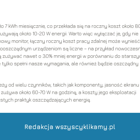
y
 7 kWh miesięcznie, co przekłada się na roczny koszt około 80
żywają około 10-20 W energii. Warto więc wyłączać je, gdy nie
kowy monitor, łączny roczny koszt pracy zdalnej może wynieść
ergooszczędnym urządzeniom są liczne – na przykład nowoczes
 zużywać nawet o 30% mniej energii w porównaniu do starszy
ie tylko spełni nasze wymagania, ale również będzie oszczędny
ży od wielu czynników, takich jak komponenty, jasność ekranu 
p zużywa około 60-70 W na godzinę, a koszty jego eksploatacji
stych praktyk oszczędzających energię.
Redakcja wszyscyklikamy.pl