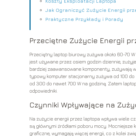
Koszty Eksploatacji Laptopa
Jak Ograniczyć Zużycie Energii prz
Praktyczne Przykłady i Porady
Przeciętne Zużycie Energii p
Przeciętny laptop biurowy zużywa około 60-70 W en
jest używane przez osiem godzin dziennie, zużyj
bardziej zaawansowane komponenty, zużywają wię
typowy komputer stacjonarny zużywa od 100 do 
od 300 do nawet 700 W na godzinę. Zatem laptop
odpowiedniki.
Czynniki Wpływające na Zużyc
Na zużycie energii przez laptopa wpływa wiele czy
są głównymi źródłami poboru mocy. Mocniejsze k
graficzne, wymagają więcej energii, co z kolei z