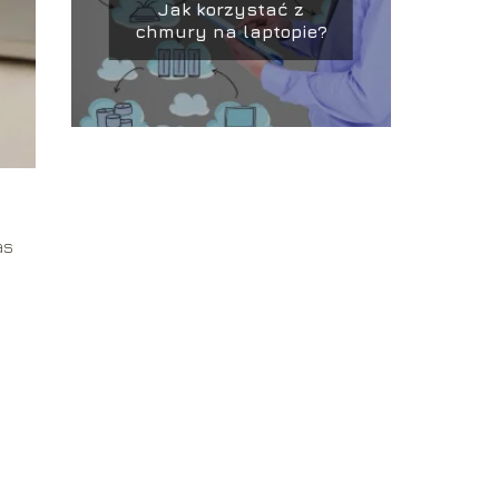
Jak korzystać z
chmury na laptopie?
as