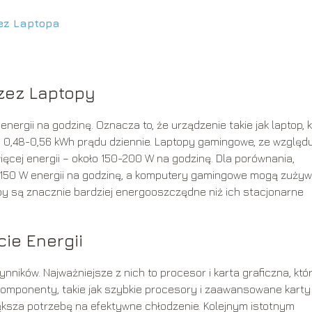
ez Laptopa
rzez Laptopy
ergii na godzinę. Oznacza to, że urządzenie takie jak laptop, 
e 0,48-0,56 kWh prądu dziennie. Laptopy gamingowe, ze względ
cej energii – około 150-200 W na godzinę. Dla porównania,
150 W energii na godzinę, a komputery gamingowe mogą zuży
y są znacznie bardziej energooszczędne niż ich stacjonarne
ie Energii
nników. Najważniejsze z nich to procesor i karta graficzna, któ
omponenty, takie jak szybkie procesory i zaawansowane karty
większa potrzebę na efektywne chłodzenie. Kolejnym istotnym