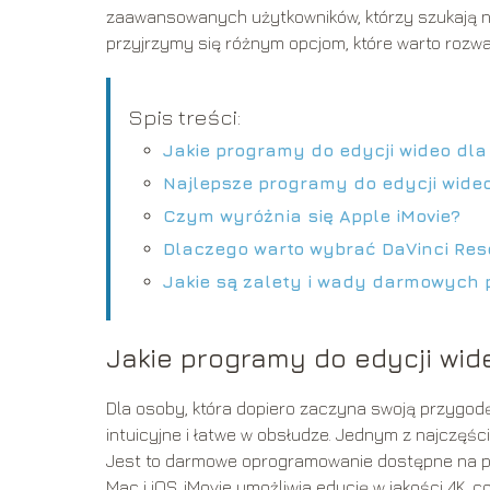
zaawansowanych użytkowników, którzy szukają n
przyjrzymy się różnym opcjom, które warto rozw
Spis treści:
Jakie programy do edycji wideo dl
Najlepsze programy do edycji wid
Czym wyróżnia się Apple iMovie?
Dlaczego warto wybrać DaVinci Res
Jakie są zalety i wady darmowych 
Jakie programy do edycji wid
Dla osoby, która dopiero zaczyna swoją przygodę
intuicyjne i łatwe w obsłudze. Jednym z najczęś
Jest to darmowe oprogramowanie dostępne na pl
Mac i iOS. iMovie umożliwia edycję w jakości 4K, c