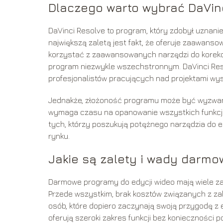
Dlaczego warto wybrać DaVin
DaVinci Resolve to program, który zdobył uznani
największą zaletą jest fakt, że oferuje zaawans
korzystać z zaawansowanych narzędzi do korekcji
program niezwykle wszechstronnym. DaVinci Reso
profesjonalistów pracujących nad projektami wyso
Jednakże, złożoność programu może być wyzwan
wymaga czasu na opanowanie wszystkich funkcji,
tych, którzy poszukują potężnego narzędzia do e
rynku.
Jakie są zalety i wady darm
Darmowe programy do edycji wideo mają wiele zale
Przede wszystkim, brak kosztów związanych z za
osób, które dopiero zaczynają swoją przygodę z 
oferują szeroki zakres funkcji bez konieczności