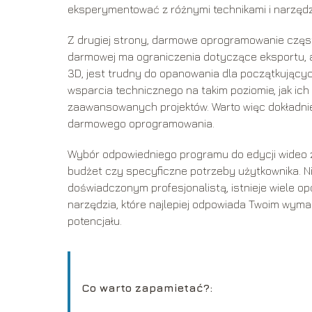
eksperymentować z różnymi technikami i narzędz
Z drugiej strony, darmowe oprogramowanie często
darmowej ma ograniczenia dotyczące eksportu,
3D, jest trudny do opanowania dla początkując
wsparcia technicznego na takim poziomie, jak ic
zaawansowanych projektów. Warto więc dokładnie
darmowego oprogramowania.
Wybór odpowiedniego programu do edycji wideo z
budżet czy specyficzne potrzeby użytkownika. N
doświadczonym profesjonalistą, istnieje wiele opc
narzędzia, które najlepiej odpowiada Twoim wym
potencjału.
Co warto zapamietać?: