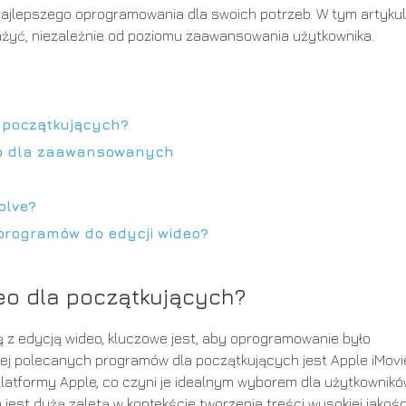
ajlepszego oprogramowania dla swoich potrzeb. W tym artyku
ażyć, niezależnie od poziomu zaawansowania użytkownika.
a początkujących?
eo dla zaawansowanych
olve?
programów do edycji wideo?
eo dla początkujących?
 z edycją wideo, kluczowe jest, aby oprogramowanie było
ciej polecanych programów dla początkujących jest Apple iMovi
atformy Apple, co czyni je idealnym wyborem dla użytkownik
o jest dużą zaletą w kontekście tworzenia treści wysokiej jakośc