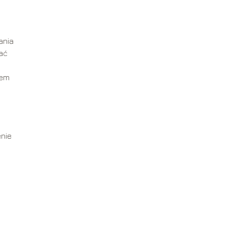
ania
ać
rem
enie