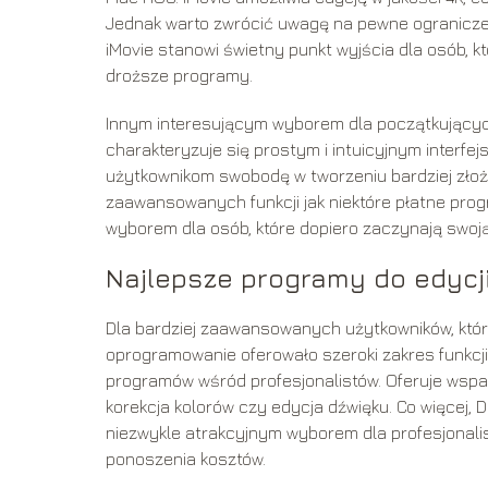
Jednak warto zwrócić uwagę na pewne ograniczeni
iMovie stanowi świetny punkt wyjścia dla osób, 
droższe programy.
Innym interesującym wyborem dla początkującyc
charakteryzuje się prostym i intuicyjnym interfe
użytkownikom swobodę w tworzeniu bardziej złoż
zaawansowanych funkcji jak niektóre płatne prog
wyborem dla osób, które dopiero zaczynają swoją
Najlepsze programy do edyc
Dla bardziej zaawansowanych użytkowników, któr
oprogramowanie oferowało szeroki zakres funkcji 
programów wśród profesjonalistów. Oferuje wsparc
korekcja kolorów czy edycja dźwięku. Co więcej, 
niezwykle atrakcyjnym wyborem dla profesjonal
ponoszenia kosztów.