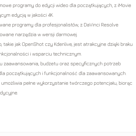
mowe programy do edycji wideo dla początkujących, z iMovie
cym edycję w jakości 4K.
wane programy dla profesjonalistów, z DaVinci Resolve
sowane narzędzia w wersji darmowej.
akie jak OpenShot czy Kdenlive, jest atrakcyjne dzięki braku
nkcjonalności i wsparciu technicznym.
u zaawansowania, budżetu oraz specyficznych potrzeb
 dla początkujących i funkcjonalność dla zaawansowanych.
e umożliwia pełne wykorzystanie twórczego potencjału, biorąc
edycyjne.