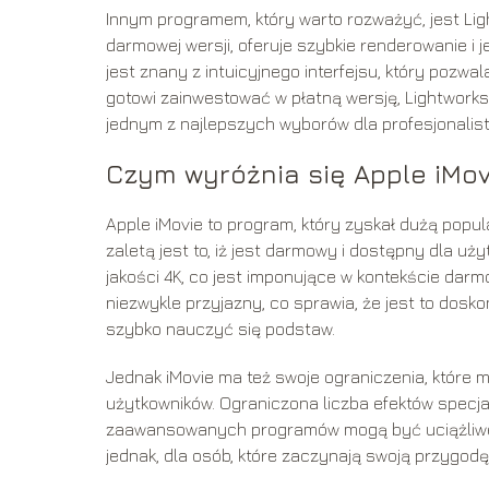
Innym programem, który warto rozważyć, jest L
darmowej wersji, oferuje szybkie renderowanie i 
jest znany z intuicyjnego interfejsu, który pozwa
gotowi zainwestować w płatną wersję, Lightworks
jednym z najlepszych wyborów dla profesjonalist
Czym wyróżnia się Apple iMov
Apple iMovie to program, który zyskał dużą popul
zaletą jest to, iż jest darmowy i dostępny dla u
jakości 4K, co jest imponujące w kontekście dar
niezwykle przyjazny, co sprawia, że jest to dosk
szybko nauczyć się podstaw.
Jednak iMovie ma też swoje ograniczenia, które
użytkowników. Ograniczona liczba efektów specja
zaawansowanych programów mogą być uciążliwe dl
jednak, dla osób, które zaczynają swoją przygodę