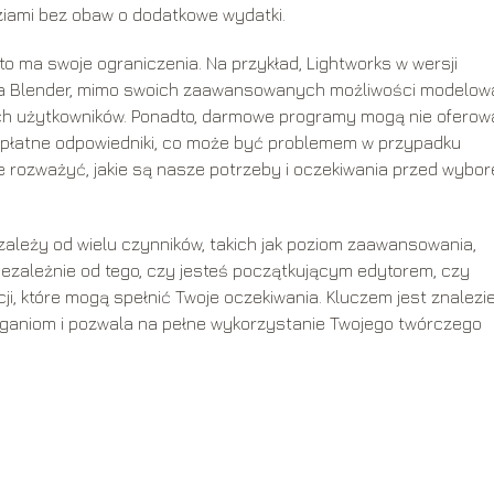
iami bez obaw o dodatkowe wydatki.
 ma swoje ograniczenia. Na przykład, Lightworks w wersji
 a Blender, mimo swoich zaawansowanych możliwości modelow
ych użytkowników. Ponadto, darmowe programy mogą nie oferow
h płatne odpowiedniki, co może być problemem w przypadku
 rozważyć, jakie są nasze potrzeby i oczekiwania przed wybo
ależy od wielu czynników, takich jak poziom zaawansowania,
iezależnie od tego, czy jesteś początkującym edytorem, czy
ji, które mogą spełnić Twoje oczekiwania. Kluczem jest znalezi
aganiom i pozwala na pełne wykorzystanie Twojego twórczego