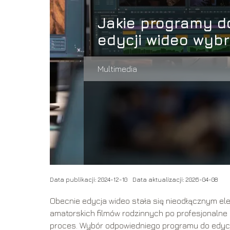
Jakie programy d
edycji wideo wyb
Multimedia
Data publikacji: 2024-12-10
Data aktualizacji: 2026-04-08
Obecnie edycja wideo stała się nieodłącznym el
amatorskich filmów rodzinnych po profesjonalne p
proces. Wybór odpowiedniego programu do edycji