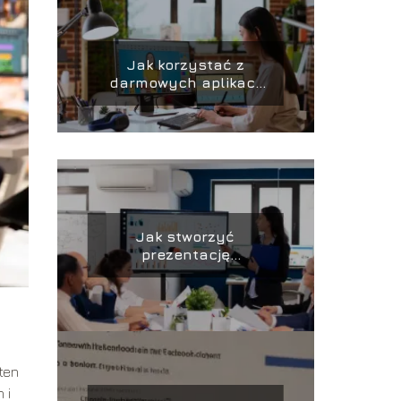
Jak korzystać z
darmowych aplikacji
multimedialnych?
Jak stworzyć
prezentację
multimedialną krok po
kroku?
ten
 i