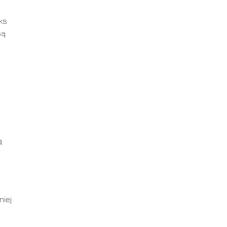
ks
są
ą
niej