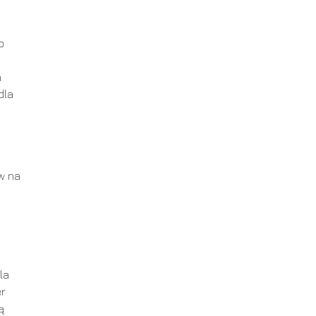
o
n
dla
w na
la
er
ą