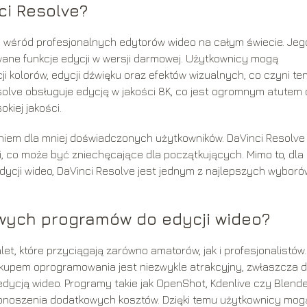
ci Resolve?
e wśród profesjonalnych edytorów wideo na całym świecie. Jeg
owane funkcje edycji w wersji darmowej. Użytkownicy mogą
 kolorów, edycji dźwięku oraz efektów wizualnych, co czyni te
lve obsługuje edycję w jakości 8K, co jest ogromnym atutem 
kiej jakości.
iem dla mniej doświadczonych użytkowników. DaVinci Resolve
 co może być zniechęcające dla początkujących. Mimo to, dla
dycji wideo, DaVinci Resolve jest jednym z najlepszych wyboró
owych programów do edycji wideo?
t, które przyciągają zarówno amatorów, jak i profesjonalistów.
kupem oprogramowania jest niezwykle atrakcyjny, zwłaszcza d
edycją wideo. Programy takie jak OpenShot, Kdenlive czy Blend
 ponoszenia dodatkowych kosztów. Dzięki temu użytkownicy mog