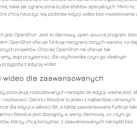
a, takie jak ograniczona liczba efektów specjalnych. Mimo to,
które chcą nauczyć się podstaw edycji wideo bez inwestowania 
h jest OpenShot. Jest to darmowy, open-source program, któr
jsem. OpenShot oferuje funkcję nieograniczonych warstw, co da
onych projektów. Chociaż OpenShot nie oferuje tak
ramy, jego przyjazność dla użytkownika czyni go idealnym
 przygodę z edycją wideo.
ji wideo dla zaawansowanych
zy poszukują rozbudowanych narzędzi do edycji, ważne jest, a
i możliwości. DaVinci Resolve to jeden z najbardziej cenionych
ie dla edycji w jakości 8K, a także zaawansowane funkcje taki
DaVinci Resolve jest dostępny w wersji darmowej, co czyni go
istów, którzy chcą korzystać z zaawansowanych narzędzi bez