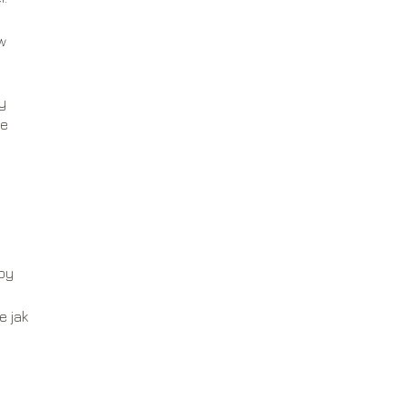
w
y
je
by
e jak