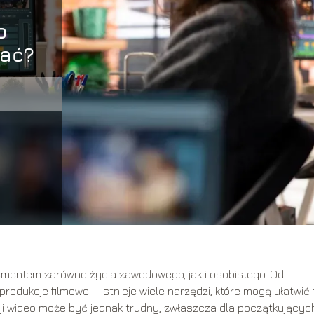
o
rać?
ementem zarówno życia zawodowego, jak i osobistego. Od
rodukcje filmowe – istnieje wiele narzędzi, które mogą ułatwić 
 wideo może być jednak trudny, zwłaszcza dla początkujących