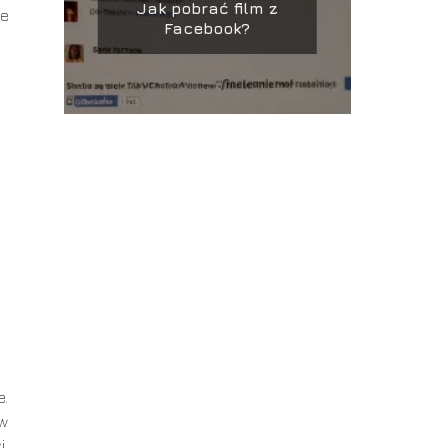
Jak pobrać film z
le
Facebook?
e.
ów
i.