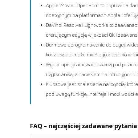
Apple iMovie i OpenShot to popularne dar
dostępnym na platformach Apple i oferują
DaVinci Resolve i Lightworks to zaawanso
oferującym edycję w jakości 8K i zaawan
Darmowe oprogramowanie do edycji wideo, t
kosztów, ale może mieć ograniczenia w fu
Wybór oprogramowania zależy od poziom
użytkownika, z naciskiem na intuicyjność
Kluczowe jest znalezienie narzędzia, któr
pod uwagę funkcje, interfejs i możliwości 
FAQ – najczęściej zadawane pytania