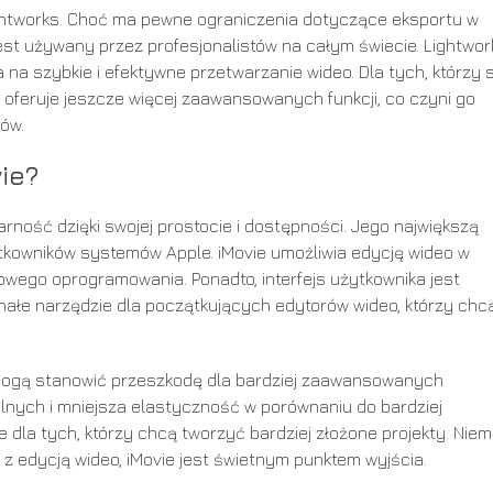
ightworks. Choć ma pewne ograniczenia dotyczące eksportu w
jest używany przez profesjonalistów na całym świecie. Lightwor
la na szybkie i efektywne przetwarzanie wideo. Dla tych, którzy 
 oferuje jeszcze więcej zaawansowanych funkcji, co czyni go
ów.
ie?
arność dzięki swojej prostocie i dostępności. Jego największą
żytkowników systemów Apple. iMovie umożliwia edycję wideo w
mowego oprogramowania. Ponadto, interfejs użytkownika jest
onałe narzędzie dla początkujących edytorów wideo, którzy chc
 mogą stanowić przeszkodę dla bardziej zaawansowanych
lnych i mniejsza elastyczność w porównaniu do bardziej
a tych, którzy chcą tworzyć bardziej złożone projekty. Niem
 z edycją wideo, iMovie jest świetnym punktem wyjścia.