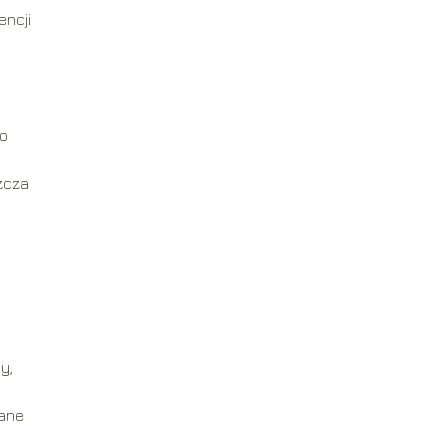
encji
 o
zcza
y,
wane