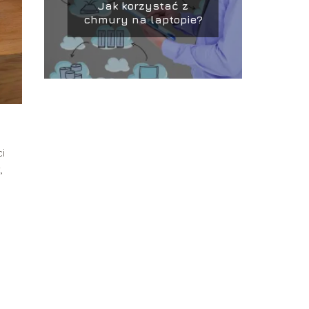
Jak korzystać z
chmury na laptopie?
i
,