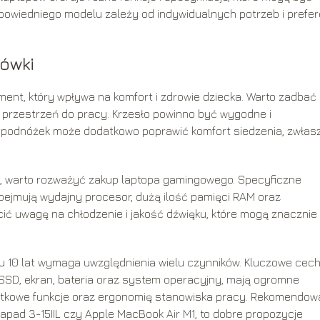
wiedniego modelu zależy od indywidualnych potrzeb i prefer
ówki
ent, który wpływa na komfort i zdrowie dziecka. Warto zadbać
 przestrzeń do pracy. Krzesło powinno być wygodne i
 podnóżek może dodatkowo poprawić komfort siedzenia, zwłas
mi, warto rozważyć zakup laptopa gamingowego. Specyficzne
ejmują wydajny procesor, dużą ilość pamięci RAM oraz
ić uwagę na chłodzenie i jakość dźwięku, które mogą znacznie
u 10 lat wymaga uwzględnienia wielu czynników. Kluczowe cech
 SSD, ekran, bateria oraz system operacyjny, mają ogromne
atkowe funkcje oraz ergonomię stanowiska pracy. Rekomendo
deapad 3-15IIL czy Apple MacBook Air M1, to dobre propozycje