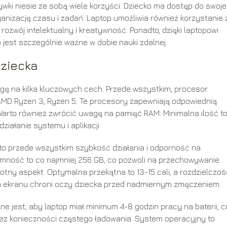
ywki niesie ze sobą wiele korzyści. Dziecko ma dostęp do swoj
nizację czasu i zadań. Laptop umożliwia również korzystanie 
rozwój intelektualny i kreatywność. Ponadto, dzięki laptopowi
 jest szczególnie ważne w dobie nauki zdalnej.
ziecka
agę na kilka kluczowych cech. Przede wszystkim, procesor.
 AMD Ryzen 3, Ryzen 5. Te procesory zapewniają odpowiednią
arto również zwrócić uwagę na pamięć RAM. Minimalna ilość to
ziałanie systemu i aplikacji.
 to przede wszystkim szybkość działania i odporność na
ność to co najmniej 256 GB, co pozwoli na przechowywanie
stotny aspekt. Optymalna przekątna to 13-15 cali, a rozdzielczoś
a ekranu chroni oczy dziecka przed nadmiernym zmęczeniem.
e jest, aby laptop miał minimum 4-8 godzin pracy na baterii, c
ez konieczności częstego ładowania. System operacyjny to