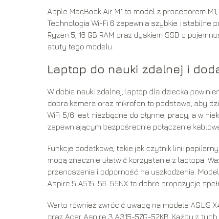
Apple MacBook Air M1 to model z procesorem M1, 
Technologia Wi-Fi 6 zapewnia szybkie i stabilne
Ryzen 5, 16 GB RAM oraz dyskiem SSD o pojemnośc
atuty tego modelu.
Laptop do nauki zdalnej i dod
W dobie nauki zdalnej, laptop dla dziecka powin
dobra kamera oraz mikrofon to podstawa, aby dzi
WiFi 5/6 jest niezbędne do płynnej pracy, a w n
zapewniającym bezpośrednie połączenie kablowe
Funkcje dodatkowe, takie jak czytnik linii papil
mogą znacznie ułatwić korzystanie z laptopa. Ważn
przenoszenia i odporność na uszkodzenia. Model
Aspire 5 A515-56-55NX to dobre propozycje speł
Warto również zwrócić uwagę na modele ASUS X41
oraz Acer Aspire 3 A315-57G-52KB. Każdy z tych l