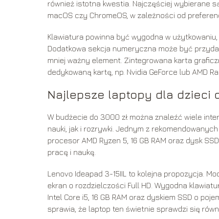
również istotna kwestia. Najczęściej wybierane 
macOS czy ChromeOS, w zależności od preferencji
Klawiatura powinna być wygodna w użytkowaniu, n
Dodatkowa sekcja numeryczna może być przydatna
mniej ważny element. Zintegrowana karta graficz
dedykowaną kartę, np. Nvidia GeForce lub AMD R
Najlepsze laptopy dla dzieci 
W budżecie do 3000 zł można znaleźć wiele inte
nauki, jak i rozrywki. Jednym z rekomendowanych
procesor AMD Ryzen 5, 16 GB RAM oraz dysk SSD 
pracę i naukę.
Lenovo Ideapad 3-15IIL to kolejna propozycja. Mo
ekran o rozdzielczości Full HD. Wygodna klawiat
Intel Core i5, 16 GB RAM oraz dyskiem SSD o poj
sprawia, że laptop ten świetnie sprawdzi się równi