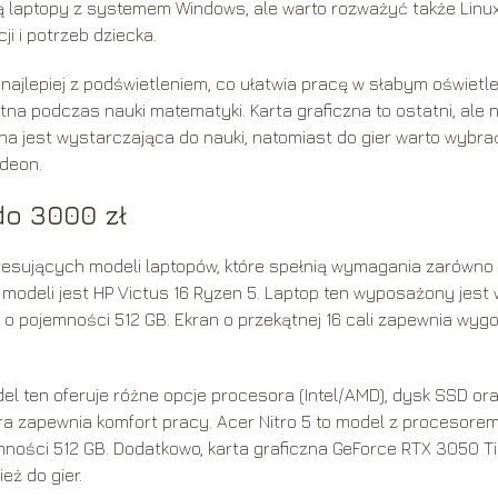
są laptopy z systemem Windows, ale warto rozważyć także Linux
 i potrzeb dziecka.
ajlepiej z podświetleniem, co ułatwia pracę w słabym oświetle
 podczas nauki matematyki. Karta graficzna to ostatni, ale n
na jest wystarczająca do nauki, natomiast do gier warto wybra
adeon.
do 3000 zł
resujących modeli laptopów, które spełnią wymagania zarówno
 modeli jest HP Victus 16 Ryzen 5. Laptop ten wyposażony jest 
o pojemności 512 GB. Ekran o przekątnej 16 cali zapewnia wyg
del ten oferuje różne opcje procesora (Intel/AMD), dysk SSD or
ura zapewnia komfort pracy. Acer Nitro 5 to model z procesore
emności 512 GB. Dodatkowo, karta graficzna GeForce RTX 3050 Ti
eż do gier.