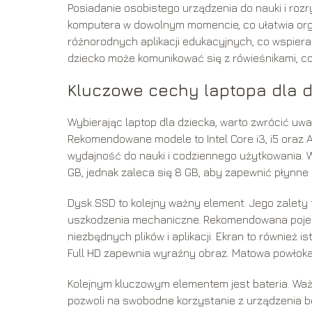
Posiadanie osobistego urządzenia do nauki i rozr
komputera w dowolnym momencie, co ułatwia orga
różnorodnych aplikacji edukacyjnych, co wspiera 
dziecko może komunikować się z rówieśnikami, co
Kluczowe cechy laptopa dla d
Wybierając laptop dla dziecka, warto zwrócić uw
Rekomendowane modele to Intel Core i3, i5 oraz
wydajność do nauki i codziennego użytkowania. W
GB, jednak zaleca się 8 GB, aby zapewnić płynne d
Dysk SSD to kolejny ważny element. Jego zalety
uszkodzenia mechaniczne. Rekomendowana pojem
niezbędnych plików i aplikacji. Ekran to również i
Full HD zapewnia wyraźny obraz. Matowa powłok
Kolejnym kluczowym elementem jest bateria. Ważn
pozwoli na swobodne korzystanie z urządzenia b