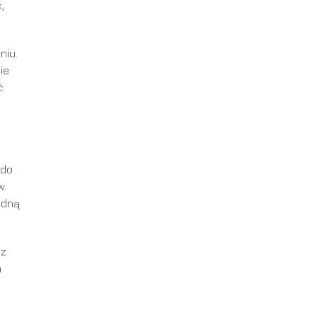
,
niu.
ie
ć
 do
w
odną
az
m