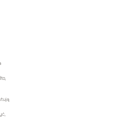
a
to,
tują
yć,