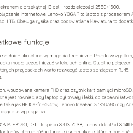
ekranem o przekątnej 13 cali i rozdzielczości 2560×1600.
 połączenie internetowe. Lenovo YOGA 7 to laptop z procesorem
i 1 TB. Obsługa rysika oraz podświetlana klawiatura to dodat
atkowe funkcje
ien spełniać określone wymagania techniczne. Przede wszystkim,
ecko mogło uczestniczyć w lekcjach online. Stabilne połączeni
iektórych przypadkach warto rozważyć laptop ze złączem RJ45,
.
arnych, wbudowana kamera FHD oraz czytnik kart pamięci microSD,
e jest również, aby laptop był trwały i lekki, co zapewni łatwo
e takie jak HP 15s-fq2404nw, Lenovo IdeaPad 3 17ADA05 czy Ac
niające te wymagania.
3JA-EB120T, DELL Inspiron 3793-7038, Lenovo IdeaPad 3 14IIL
aptopów oferuje różne funkcje i specyfikacje, które mogą być