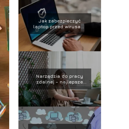
Jak zabezpieczyć
laptop przed wirusami
– skuteczne metody
ochrony i
zabezpieczania
danych
Narzędzia do pracy
zdalnej – najlepsze
aplikacje i platformy