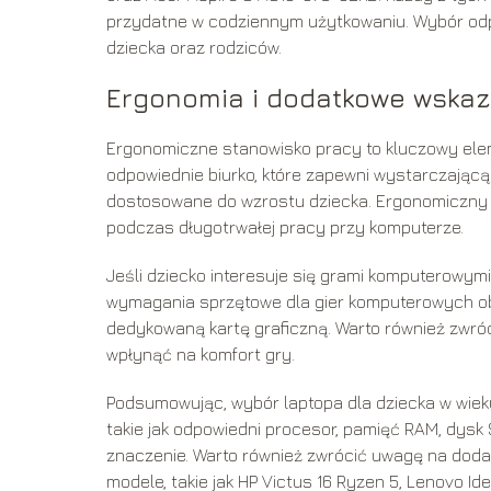
przydatne w codziennym użytkowaniu. Wybór odpo
dziecka oraz rodziców.
Ergonomia i dodatkowe wskaz
Ergonomiczne stanowisko pracy to kluczowy elem
odpowiednie biurko, które zapewni wystarczającą
dostosowane do wzrostu dziecka. Ergonomiczny
podczas długotrwałej pracy przy komputerze.
Jeśli dziecko interesuje się grami komputerowy
wymagania sprzętowe dla gier komputerowych ob
dedykowaną kartę graficzną. Warto również zwróc
wpłynąć na komfort gry.
Podsumowując, wybór laptopa dla dziecka w wiek
takie jak odpowiedni procesor, pamięć RAM, dysk
znaczenie. Warto również zwrócić uwagę na dod
modele, takie jak HP Victus 16 Ryzen 5, Lenovo I