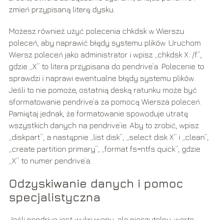
zmień przypisaną literę dysku.
Możesz również użyć polecenia chkdsk w Wierszu
poleceń, aby naprawić błędy systemu plików. Uruchom
Wiersz poleceń jako administrator i wpisz „chkdsk X: /f”,
gdzie „X” to litera przypisana do pendrive’a. Polecenie to
sprawdzi i naprawi ewentualne błędy systemu plików.
Jeśli to nie pomoże, ostatnią deską ratunku może być
sformatowanie pendrive’a za pomocą Wiersza poleceń.
Pamiętaj jednak, że formatowanie spowoduje utratę
wszystkich danych na pendrive’ie. Aby to zrobić, wpisz
„diskpart”, a następnie „list disk”, „select disk X” i „clean”,
„create partition primary”, „format fs=ntfs quick”, gdzie
„X” to numer pendrive’a.
Odzyskiwanie danych i pomoc
specjalistyczna
Jeśli pendrive jest wykrywany, ale nieczytelny, warto