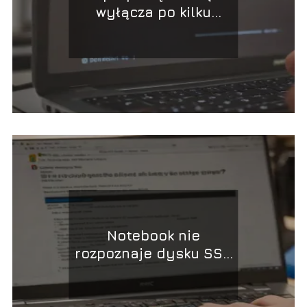
wyłącza po kilku
sekundach – możliwe
przyczyny
Notebook nie
rozpoznaje dysku SSD
– jakie kroki podjąć?