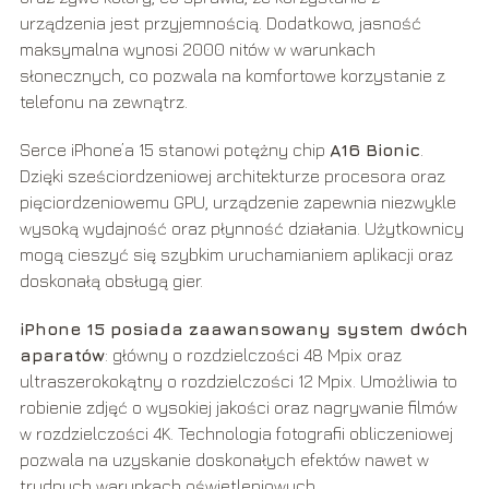
urządzenia jest przyjemnością. Dodatkowo, jasność
maksymalna wynosi 2000 nitów w warunkach
słonecznych, co pozwala na komfortowe korzystanie z
telefonu na zewnątrz.
Serce iPhone’a 15 stanowi potężny chip
A16 Bionic
.
Dzięki sześciordzeniowej architekturze procesora oraz
pięciordzeniowemu GPU, urządzenie zapewnia niezwykle
wysoką wydajność oraz płynność działania. Użytkownicy
mogą cieszyć się szybkim uruchamianiem aplikacji oraz
doskonałą obsługą gier.
iPhone 15 posiada zaawansowany system dwóch
aparatów
: główny o rozdzielczości 48 Mpix oraz
ultraszerokokątny o rozdzielczości 12 Mpix. Umożliwia to
robienie zdjęć o wysokiej jakości oraz nagrywanie filmów
w rozdzielczości 4K. Technologia fotografii obliczeniowej
pozwala na uzyskanie doskonałych efektów nawet w
trudnych warunkach oświetleniowych.