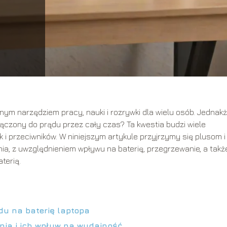
nym narzędziem pracy, nauki i rozrywki dla wielu osób. Jednakż
łączony do prądu przez cały czas? Ta kwestia budzi wiele
k i przeciwników. W niniejszym artykule przyjrzymy się plusom i
ia, z uwzględnieniem wpływu na baterię, przegrzewanie, a takż
terią.
du na baterię laptopa
nia i ich wpływ na wydajność