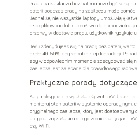
Praca na zasilaczu bez baterii może być korzyst
baterii podczas pracy na zasilaczu może pomóc w
Jednakże, nie wszystkie laptopy umożliwiają łatw
skomplikowane lub niemożliwe do samodzielnego 
przerwy w dostawie prądu, użytkownik ryzykuje 
Jeśli zdecydujesz się na pracę bez baterii, wa
około 40-50%, aby zapobiec jej degradacji. Ponadto
aby w odpowiednim momencie zdecydować się na 
zasilacza jest zalecane dla prawidłowego ładowa
Praktyczne porady dotyczące
Aby maksymalnie wydłużyć żywotność baterii lapt
monitoruj stan baterii w systemie operacyjnym, c
oryginalnego zasilacza, który jest dostosowany d
optymalizuj zużycie energii, zmniejszając jasnoś
czy Wi-Fi.