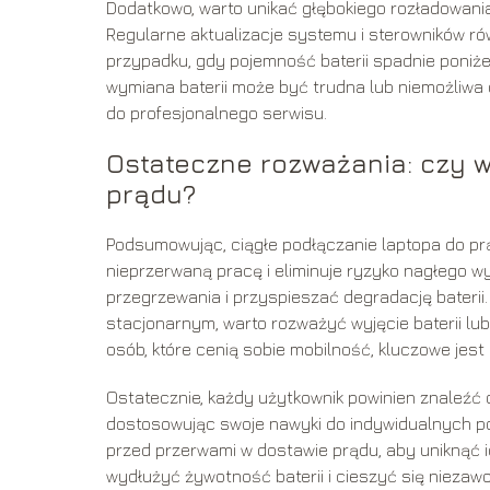
Dodatkowo, warto unikać głębokiego rozładowania
Regularne aktualizacje systemu i sterowników r
przypadku, gdy pojemność baterii spadnie poniże
wymiana baterii może być trudna lub niemożliwa
do profesjonalnego serwisu.
Ostateczne rozważania: czy 
prądu?
Podsumowując, ciągłe podłączanie laptopa do prą
nieprzerwaną pracę i eliminuje ryzyko nagłego wy
przegrzewania i przyspieszać degradację baterii.
stacjonarnym, warto rozważyć wyjęcie baterii lu
osób, które cenią sobie mobilność, kluczowe jest 
Ostatecznie, każdy użytkownik powinien znaleźć 
dostosowując swoje nawyki do indywidualnych po
przed przerwami w dostawie prądu, aby uniknąć 
wydłużyć żywotność baterii i cieszyć się niezaw