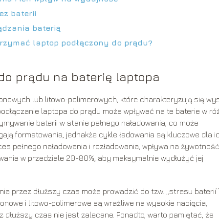
z baterii
dzania baterią
trzymać laptop podłączony do prądu?
do prądu na baterię laptopa
-jonowych lub litowo-polimerowych, które charakteryzują się wy
podłączanie laptopa do prądu może wpływać na te baterie w ró
ymywanie baterii w stanie pełnego naładowania, co może
gają formatowania, jednakże cykle ładowania są kluczowe dla i
roces pełnego naładowania i rozładowania, wpływa na żywotnoś
owania w przedziale 20-80%, aby maksymalnie wydłużyć jej
ia przez dłuższy czas może prowadzić do tzw. „stresu baterii”
-jonowe i litowo-polimerowe są wrażliwe na wysokie napięcia,
 dłuższy czas nie jest zalecane. Ponadto, warto pamiętać, że