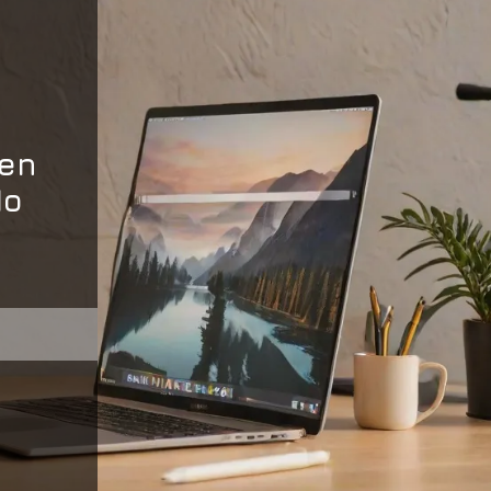
ien
do