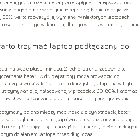
 baterii, gdyż może to negatywnie wpłynąć na jej żywotność.
ównież mogą pomóc w optymalizacji zarządzania energią. W
j 80%, warto rozważyć jej wymianę. W niektórych laptopach
 do samodzielnego wykonania, dlatego warto zwrócić się o pom
warto trzymać laptop podłączony do
du ma swoje plusy i minusy. Z jednej strony, zapewnia to
czerpania baterii. Z drugiej strony, może prowadzić do
 Dla użytkowników, którzy często korzystają z laptopa w trybie
b utrzymywanie jej naładowanej w przedziale 20-80%. Natomias
prawidłowe zarządzanie baterią i unikanie jej przegrzewania.
optymalny balans między mobilnością a żywotnością baterii,
trzeb i stylu pracy. Pamiętaj również o zabezpieczeniu danyc
ich utraty. Stosując się do powyższych porad, można maksyma
odnym działaniem laptopa przez długi czas.