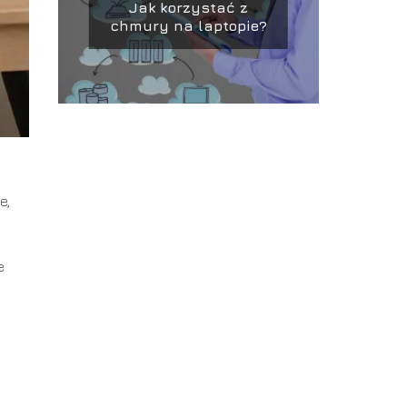
Jak korzystać z
chmury na laptopie?
e,
e