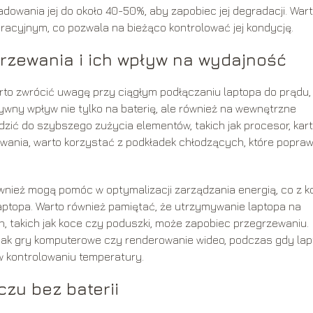
owania jej do około 40-50%, aby zapobiec jej degradacji. War
racyjnym, co pozwala na bieżąco kontrolować jej kondycję.
rzewania i ich wpływ na wydajność
to zwrócić uwagę przy ciągłym podłączaniu laptopa do prądu, 
wny wpływ nie tylko na baterię, ale również na wewnętrzne
ić do szybszego zużycia elementów, takich jak procesor, kar
wania, warto korzystać z podkładek chłodzących, które popraw
wnież mogą pomóc w optymalizacji zarządzania energią, co z ko
ptopa. Warto również pamiętać, że utrzymywanie laptopa na
ch, takich jak koce czy poduszki, może zapobiec przegrzewaniu.
 jak gry komputerowe czy renderowanie wideo, podczas gdy lap
 kontrolowaniu temperatury.
czu bez baterii