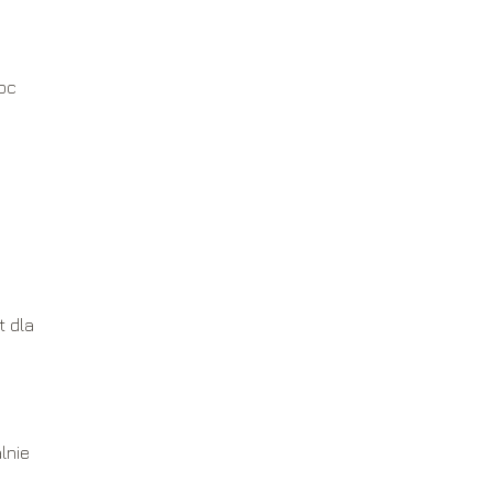
oc
t dla
h
lnie