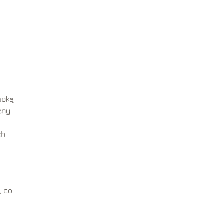
soką
żny
ch
ć
, co