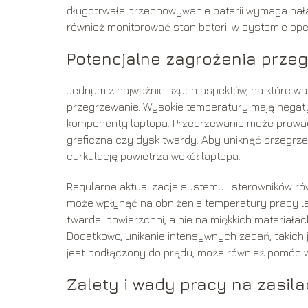
długotrwałe przechowywanie baterii wymaga naład
również monitorować stan baterii w systemie ope
Potencjalne zagrożenia przeg
Jednym z najważniejszych aspektów, na które war
przegrzewanie. Wysokie temperatury mają negaty
komponenty laptopa. Przegrzewanie może prowadz
graficzna czy dysk twardy. Aby uniknąć przegrze
cyrkulację powietrza wokół laptopa.
Regularne aktualizacje systemu i sterowników ró
może wpłynąć na obniżenie temperatury pracy la
twardej powierzchni, a nie na miękkich materiała
Dodatkowo, unikanie intensywnych zadań, takich
jest podłączony do prądu, może również pomóc w
Zalety i wady pracy na zasila