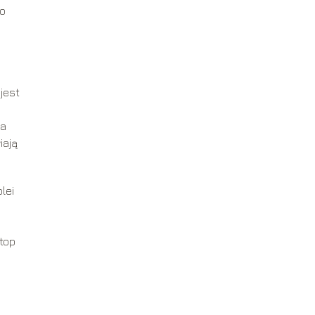
to
jest
ta
iają
lei
top