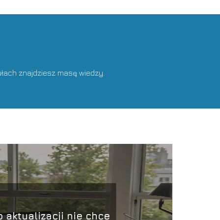
ułach znajdziesz masę wiedzy.
 aktualizacji nie chce