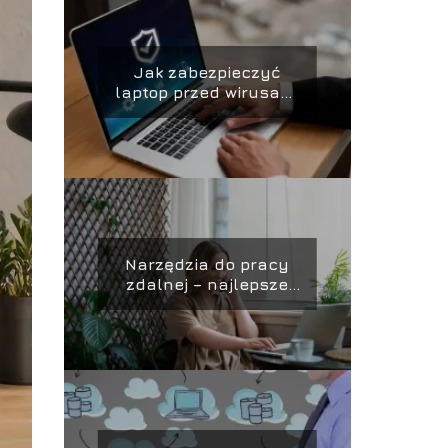
Jak zabezpieczyć
laptop przed wirusami
– skuteczne metody
ochrony i
zabezpieczania
danych
Narzędzia do pracy
zdalnej – najlepsze
aplikacje i platformy