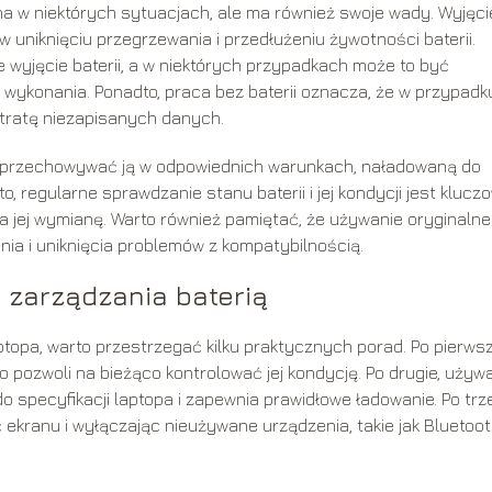
na w niektórych sytuacjach, ale ma również swoje wady. Wyjęci
 uniknięciu przegrzewania i przedłużeniu żywotności baterii.
e wyjęcie baterii, a w niektórych przypadkach może to być
wykonania. Ponadto, praca bez baterii oznacza, że w przypadk
utratę niezapisanych danych.
rto przechowywać ją w odpowiednich warunkach, naładowaną do
, regularne sprawdzanie stanu baterii i jej kondycji jest kluczo
jej wymianę. Warto również pamiętać, że używanie oryginaln
nia i uniknięcia problemów z kompatybilnością.
 zarządzania baterią
opa, warto przestrzegać kilku praktycznych porad. Po pierwsz
o pozwoli na bieżąco kontrolować jej kondycję. Po drugie, używa
o specyfikacji laptopa i zapewnia prawidłowe ładowanie. Po trze
ć ekranu i wyłączając nieużywane urządzenia, takie jak Bluetoo