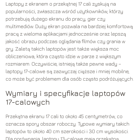
Laptopy z ekranem o przekątnej 17 cali zyskują na
popularności, zwłaszcza wśród użytkowników, którzy
potrzebują dużego ekranu do pracy, gier czy
multimediów. Duży ekran pozwala na bardziej komfortową
pracę z wieloma aplikacjami jednocześnie oraz lepszą
jakość obrazu podczas oglądania filmów czy grania w
gry. Zaletą takich laptopów jest także większa moc
obliczeniowa, która często idzie w parze z większym
rozmiarem. Oczywiście, istnieją także pewne wady –
laptopy 17-calowe są zazwyczaj cięższe i mniej mobilne,
co może być problemem dla osób często podróżujących.
Wymiary i specyfikacje laptopów
17-calowych
Przekątna ekranu 17 cali to około 45 centymetrów, co
oznacza spory obszar roboczy. Typowe wymiary takich
laptopów to około 40 cm szerokości i 30 cm wysokości.
Dla porównania, laptopy 13-calowe mają przekątną