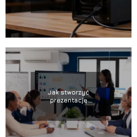
nie startuje?
Jak stworzyć
prezentację
multimedialną krok po
kroku?