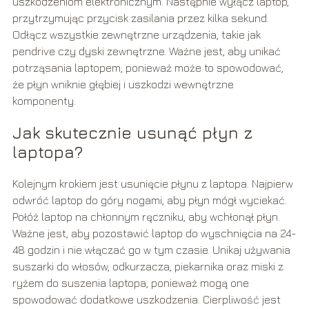
uszkodzeniom elektronicznym. Następnie wyłącz laptop,
przytrzymując przycisk zasilania przez kilka sekund.
Odłącz wszystkie zewnętrzne urządzenia, takie jak
pendrive czy dyski zewnętrzne. Ważne jest, aby unikać
potrząsania laptopem, ponieważ może to spowodować,
że płyn wniknie głębiej i uszkodzi wewnętrzne
komponenty.
Jak skutecznie usunąć płyn z
laptopa?
Kolejnym krokiem jest usunięcie płynu z laptopa. Najpierw
odwróć laptop do góry nogami, aby płyn mógł wyciekać.
Połóż laptop na chłonnym ręczniku, aby wchłonął płyn.
Ważne jest, aby pozostawić laptop do wyschnięcia na 24-
48 godzin i nie włączać go w tym czasie. Unikaj używania
suszarki do włosów, odkurzacza, piekarnika oraz miski z
ryżem do suszenia laptopa, ponieważ mogą one
spowodować dodatkowe uszkodzenia. Cierpliwość jest