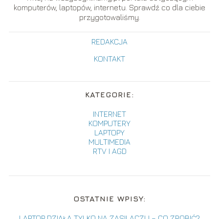
komputerów, laptopów, internetu. Sprawdź co dla ciebie
przygotowaliśmy.
REDAKCJA
KONTAKT
KATEGORIE:
INTERNET
KOMPUTERY
LAPTOPY
MULTIMEDIA
RTV I AGD
OSTATNIE WPISY:
LAPTOP DZIAŁA TYLKO NA ZASILACZU – CO ZROBIĆ?