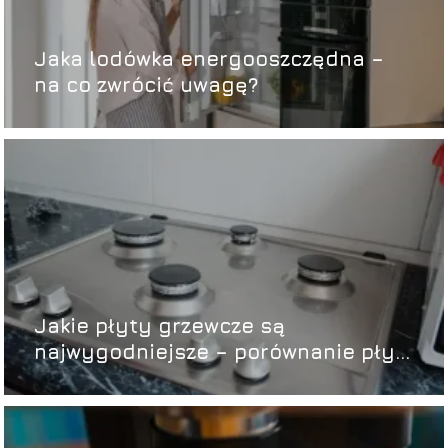
Jaka lodówka energooszczędna –
na co zwrócić uwagę?
Jakie płyty grzewcze są
najwygodniejsze – porównanie płyt
indukcyjnych, ceramicznych i
gazowych