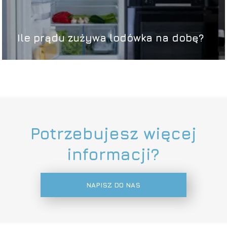
Ile prądu zużywa lodówka na dobę?
Potrzebujesz więcej
informacji?
NAPISZ DO NAS